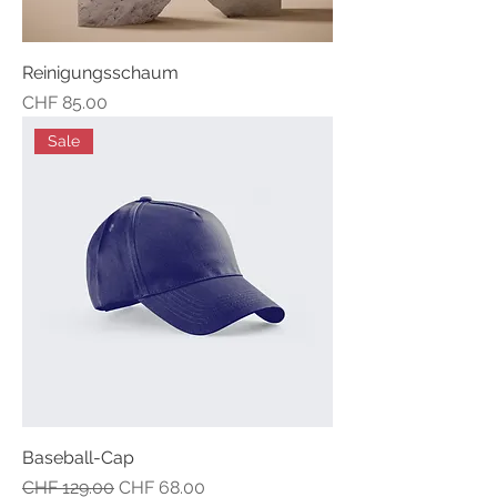
Reinigungsschaum
Preis
CHF 85.00
Sale
Baseball-Cap
Standardpreis
Sale-Preis
CHF 129.00
CHF 68.00