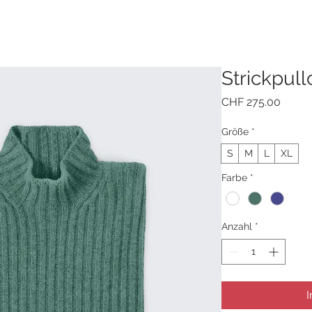
Strickpull
Preis
CHF 275.00
Größe
*
S
M
L
XL
Farbe
*
Anzahl
*