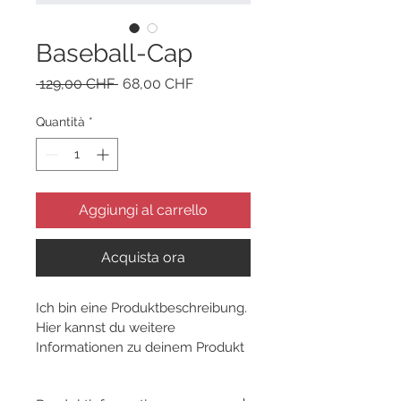
Baseball-Cap
Prezzo
Prezzo
 129,00 CHF 
68,00 CHF
regolare
scontato
Quantità
*
Aggiungi al carrello
Acquista ora
Ich bin eine Produktbeschreibung. 
Hier kannst du weitere 
Informationen zu deinem Produkt 
hinzufügen, z. B. Maße, Material, 
Pflege- und Reinigungshinweise.