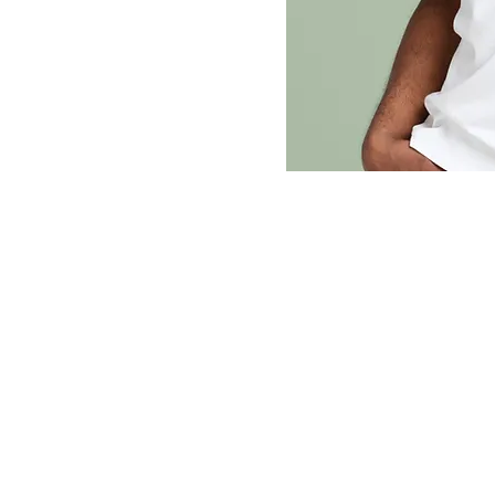
© 2035 Rafael Nash. Creato con
Wix