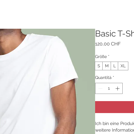
Basic T-Sh
Prezz
120,00 CHF
Größe
*
S
M
L
XL
Quantità
*
Ich bin eine Produ
weitere Informati