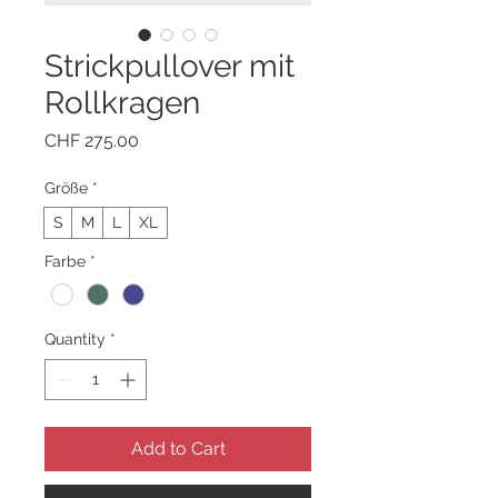
Strickpullover mit
Rollkragen
Price
CHF 275.00
Größe
*
S
M
L
XL
Farbe
*
Quantity
*
Add to Cart